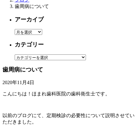
歯周病について
アーカイブ
ア
ー
カテゴリー
カ
イ
カ
ブ
テ
歯周病について
ゴ
リ
2020年11月4日
ー
こんにちは！ほまれ歯科医院の歯科衛生士です。
以前のブログにて、定期検診の必要性について説明させてい
ただきました。