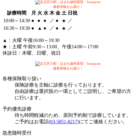
最新情報をお届け！
診療時間
月
火
水
木
金
土
日祝
10:00～14:30
●
●
●
／
●
／
★
16:30～
19:30
●
▲
●
／
●
／
★
▲
：火曜 午後16:00～19:30
★
：土曜 午前9:30～13:00、午後14:00～17:00
休診日：
木曜、日曜、祝日
最新情報をお届け！
各種保険取り扱い
保険診療を主軸に診療を行っております。
自由診療は選択肢の一環としてご説明し、ご希望の方
に行います。
予約優先診療
待ち時間軽減のため、原則予約制で診療しています。
ご予約はお電話(
03-5851-8217
)にてご連絡ください。
急患随時受付