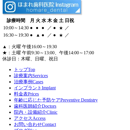
診療時間
月
火
水
木
金
土
日祝
10:00～14:30
●
●
●
／
●
／
★
16:30～
19:30
●
▲
●
／
●
／
★
▲
：火曜 午後16:00～19:30
★
：土曜 午前9:30～13:00、午後14:00～17:00
休診日：
木曜、日曜、祝日
トップ
Top
診療案内
Services
治療事例
Cases
インプラント
Implant
料金表
Prices
年齢に応じた予防ケア
Preventive Dentistry
歯科医師紹介
Doctors
院内・設備紹介
Clinic
アクセス
Access
お問い合わせ
Contact