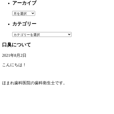
アーカイブ
ア
ー
カテゴリー
カ
イ
カ
ブ
テ
口臭について
ゴ
リ
2021年8月2日
ー
こんにちは！
ほまれ歯科医院の歯科衛生士です。