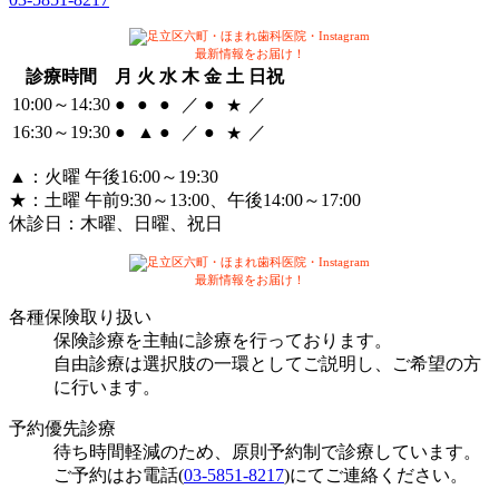
最新情報をお届け！
診療時間
月
火
水
木
金
土
日祝
10:00～14:30
●
●
●
／
●
／
★
16:30～
19:30
●
▲
●
／
●
／
★
▲
：火曜 午後16:00～19:30
★
：土曜 午前9:30～13:00、午後14:00～17:00
休診日：
木曜、日曜、祝日
最新情報をお届け！
各種保険取り扱い
保険診療を主軸に診療を行っております。
自由診療は選択肢の一環としてご説明し、ご希望の方
に行います。
予約優先診療
待ち時間軽減のため、原則予約制で診療しています。
ご予約はお電話(
03-5851-8217
)にてご連絡ください。