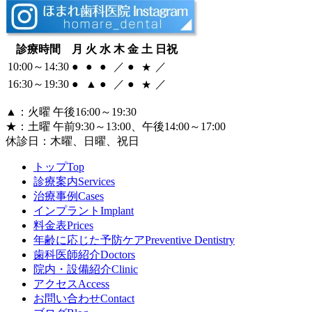
診療時間
月
火
水
木
金
土
日祝
10:00～14:30
●
●
●
／
●
／
★
16:30～
19:30
●
▲
●
／
●
／
★
▲
：火曜 午後16:00～19:30
★
：土曜 午前9:30～13:00、午後14:00～17:00
休診日：
木曜、日曜、祝日
トップ
Top
診療案内
Services
治療事例
Cases
インプラント
Implant
料金表
Prices
年齢に応じた予防ケア
Preventive Dentistry
歯科医師紹介
Doctors
院内・設備紹介
Clinic
アクセス
Access
お問い合わせ
Contact