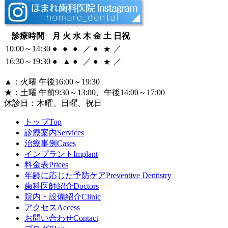
診療時間
月
火
水
木
金
土
日祝
10:00～14:30
●
●
●
／
●
／
★
16:30～
19:30
●
▲
●
／
●
／
★
▲
：火曜 午後16:00～19:30
★
：土曜 午前9:30～13:00、午後14:00～17:00
休診日：
木曜、日曜、祝日
トップ
Top
診療案内
Services
治療事例
Cases
インプラント
Implant
料金表
Prices
年齢に応じた予防ケア
Preventive Dentistry
歯科医師紹介
Doctors
院内・設備紹介
Clinic
アクセス
Access
お問い合わせ
Contact