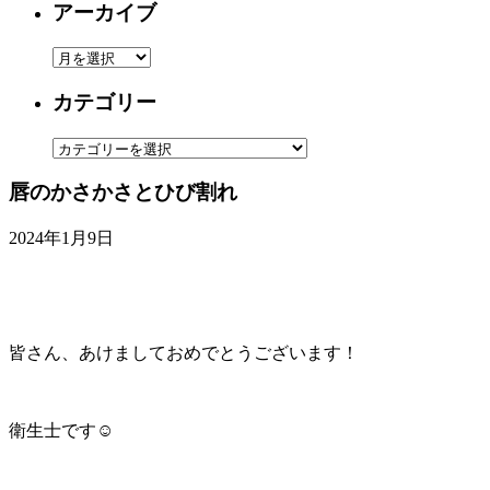
アーカイブ
ア
ー
カテゴリー
カ
イ
カ
ブ
テ
唇のかさかさとひび割れ
ゴ
リ
2024年1月9日
ー
皆さん、あけましておめでとうございます！
衛生士です☺️