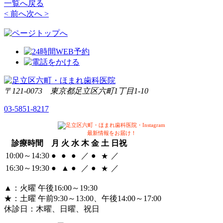
一覧へ戻る
< 前へ
次へ >
〒121-0073 東京都足立区六町1丁目1-10
03-5851-8217
最新情報をお届け！
診療時間
月
火
水
木
金
土
日祝
10:00～14:30
●
●
●
／
●
／
★
16:30～
19:30
●
▲
●
／
●
／
★
▲
：火曜 午後16:00～19:30
★
：土曜 午前9:30～13:00、午後14:00～17:00
休診日：
木曜、日曜、祝日