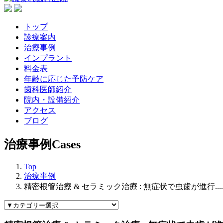
トップ
診療案内
治療事例
インプラント
料金表
年齢に応じた予防ケア
歯科医師紹介
院内・設備紹介
アクセス
ブログ
治療事例
Cases
Top
治療事例
精密根管治療 & セラミック治療 : 無症状で虫歯が進行....