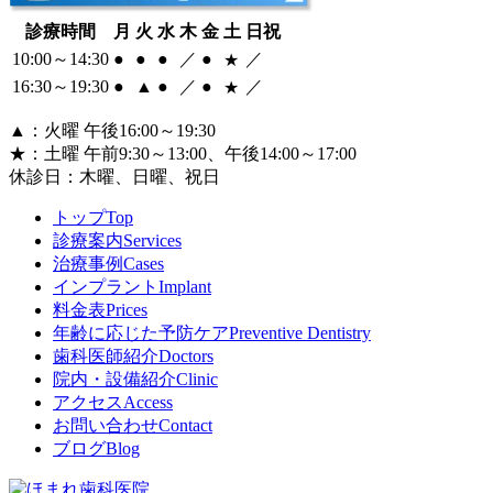
診療時間
月
火
水
木
金
土
日祝
10:00～14:30
●
●
●
／
●
／
★
16:30～
19:30
●
▲
●
／
●
／
★
▲
：火曜 午後16:00～19:30
★
：土曜 午前9:30～13:00、午後14:00～17:00
休診日：
木曜、日曜、祝日
トップ
Top
診療案内
Services
治療事例
Cases
インプラント
Implant
料金表
Prices
年齢に応じた予防ケア
Preventive Dentistry
歯科医師紹介
Doctors
院内・設備紹介
Clinic
アクセス
Access
お問い合わせ
Contact
ブログ
Blog