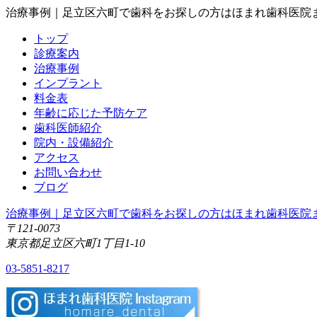
治療事例｜足立区六町で歯科をお探しの方はほまれ歯科医院
トップ
診療案内
治療事例
インプラント
料金表
年齢に応じた予防ケア
歯科医師紹介
院内・設備紹介
アクセス
お問い合わせ
ブログ
治療事例｜足立区六町で歯科をお探しの方はほまれ歯科医院
〒121-0073
東京都足立区六町1丁目1-10
03-5851-8217