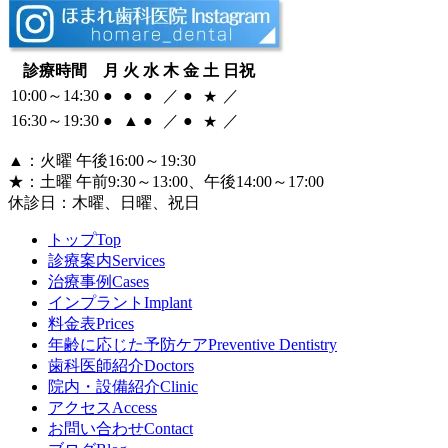
診療時間
月
火
水
木
金
土
日祝
10:00～14:30
●
●
●
／
●
／
★
16:30～
19:30
●
▲
●
／
●
／
★
▲
：火曜 午後16:00～19:30
★
：土曜 午前9:30～13:00、午後14:00～17:00
休診日：
木曜、日曜、祝日
トップ
Top
診療案内
Services
治療事例
Cases
インプラント
Implant
料金表
Prices
年齢に応じた予防ケア
Preventive Dentistry
歯科医師紹介
Doctors
院内・設備紹介
Clinic
アクセス
Access
お問い合わせ
Contact