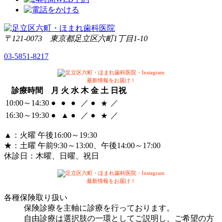
〒121-0073 東京都足立区六町1丁目1-10
03-5851-8217
最新情報をお届け！
診療時間
月
火
水
木
金
土
日祝
10:00～14:30
●
●
●
／
●
／
★
16:30～
19:30
●
▲
●
／
●
／
★
▲
：火曜 午後16:00～19:30
★
：土曜 午前9:30～13:00、午後14:00～17:00
休診日：
木曜、日曜、祝日
最新情報をお届け！
各種保険取り扱い
保険診療を主軸に診療を行っております。
自由診療は選択肢の一環としてご説明し、ご希望の方